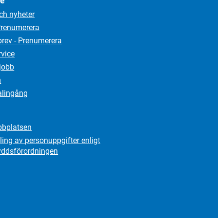
ce
ch nyheter
Prenumerera
rev - Prenumerera
rvice
jobb
m
alingång
bplatsen
ing av personuppgifter enligt
yddsförordningen