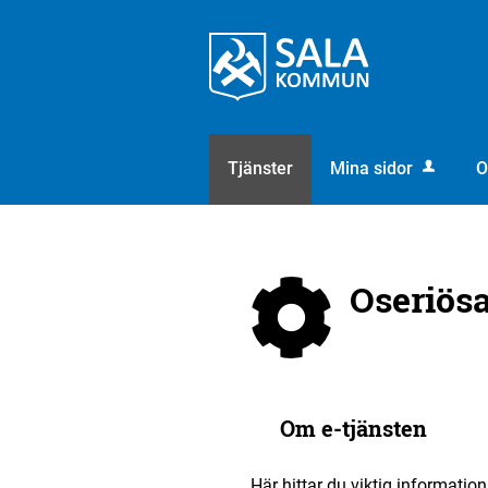
Välkommen
till
e-
tjänster
-
Sala
Tjänster
Mina sidor
kommun
Oseriösa
Om e-tjänsten
Här hittar du viktig informatio