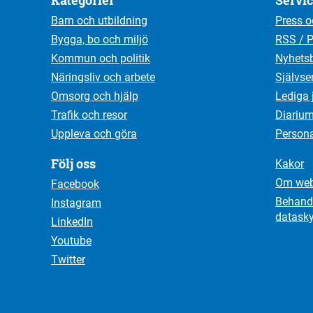
Kategorier
Servi
Barn och utbildning
Press o
Bygga, bo och miljö
RSS / 
Kommun och politik
Nyhetsb
Näringsliv och arbete
Självse
Omsorg och hjälp
Lediga 
Trafik och resor
Diariu
Uppleva och göra
Person
Följ oss
Kakor
Om web
Facebook
Behandl
Instagram
datask
LinkedIn
Youtube
Twitter