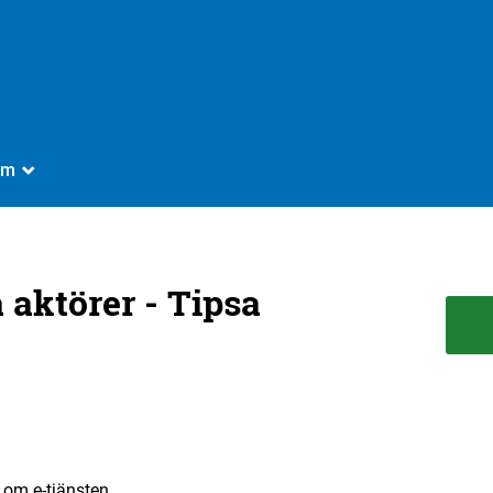
Om
_
 aktörer - Tipsa
n om e-tjänsten.