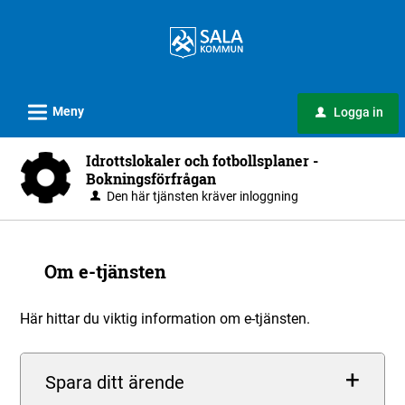
Välkommen
till
e-
tjänster
L
-
Meny
Logga in
u
Sala
Idrottslokaler och fotbollsplaner -
kommun
Bokningsförfrågan
Den här tjänsten kräver inloggning
Om e-tjänsten
Här hittar du viktig information om e-tjänsten.
Spara ditt ärende