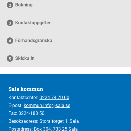
Bokning
Kontaktuppgifter
Förhandsgranska
Skicka in
Sala kommun
Kontaktcenter:
0224-74 70 00
E-post:
kommun.info@sala.se
Fax: 0224-188 50
Besöksadress: Stora torget 1, Sala
Postadress: Box 304, 733 25 Sala