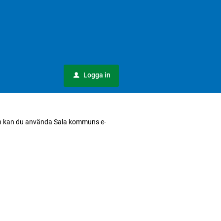
Logga in
u
a in kan du använda Sala kommuns e-