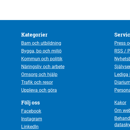
Kategorier
Servi
Barn och utbildning
Press o
Bygga, bo och miljö
RSS / 
Kommun och politik
Nyhetsb
Näringsliv och arbete
Självse
Omsorg och hjälp
Lediga 
Trafik och resor
Diariu
Uppleva och göra
Person
Följ oss
Kakor
Om web
Facebook
Behandl
Instagram
datask
LinkedIn