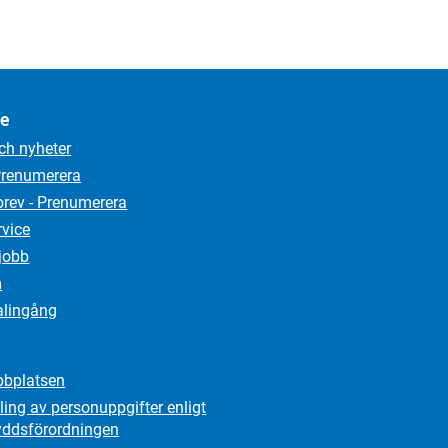
ce
ch nyheter
Prenumerera
rev - Prenumerera
rvice
jobb
m
alingång
bplatsen
ing av personuppgifter enligt
yddsförordningen