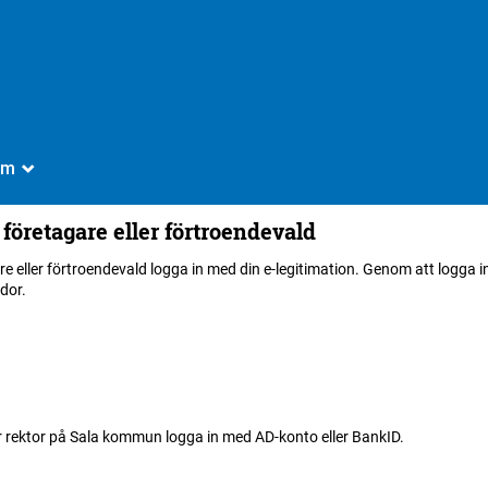
Om
_
 företagare eller förtroendevald
re eller förtroendevald logga in med din e-legitimation. Genom att logg
idor.
r rektor på Sala kommun logga in med AD-konto eller BankID.